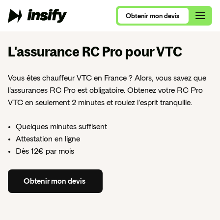
Obtenir
mon
devis
Obtenir
mon
devis
L'assurance RC Pro
pour VTC
Qui sommes-nous ?
Vous êtes chauffeur VTC en France ? Alors, vous savez que
Alimentation et Restauration
l'assurances RC Pro est obligatoire. Obtenez votre RC Pro
Assurance Multirisque Professionnelle
Nous rejoindre
VTC en seulement 2 minutes et roulez l’esprit tranquille.
Se lancer en 2026
Ameublement et Maison
RC Pro et Exploitation
Contactez nos équipes
Comparatif RC Pro 2026
Quelques minutes suffisent
Art, Culture et Évènements
Protection Juridique Professionnelle
Attestation en ligne
RC Pro ou Multirisque Professionnelle ?
Beauté, Bien-Être et Sport
Dès 12€ par mois
Nos assurances pour auto-entrepreneur
Consultants, ce que vous devez savoir
Commerces de détail
Nos assurances pour consultants
Obtenir
mon
devis
VTC, le guide complet
Conseil et Services
Nos assurances pour nouvel entrepreneur
Tous nos articles de blog
Santé et Parapharmacie
Obtenir
mon
devis