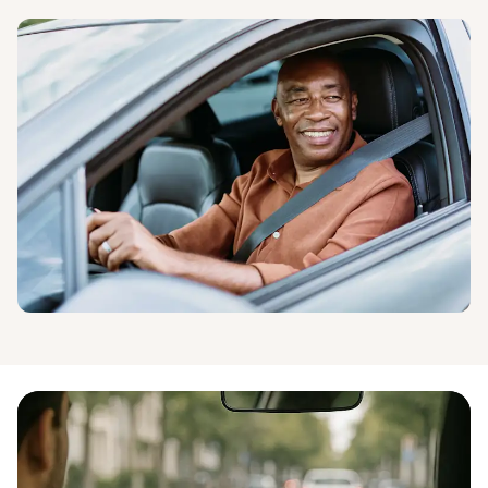
Services de proximité
Tech et Digital
Transport et Logistique
Toutes les activités couvertes
Vous ne trouvez pas votre activité ?
Comparatif RC Pro 2026 : Quel assureur
choisir pour votre entreprise ?
Insify x Pennylane - découvrez notre offre
Comparatif
RC
Pro
Un bon partenaire financier est essentiel à votre
activité.
Comparatif
RC
Pro
En
savoir
plus