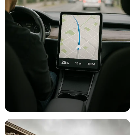
En
savoir
plus
Espace presse
Dès 12 € par mois
RC Pro