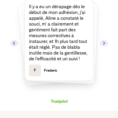
Il y a eu un dérapage dès le
Je tiens à remercier François
d'Insify d’avoir défendu une
de mes demandes de prise
en charge les plus
compliquées et les plus
délicates. Grâce à lui,
l’assureur a fini par accepter
début de mon adhésion, j'ai
appelé, Aline a constaté le
souci, m' a clairement et
gentiment fait part des
mesures correctives à
instaurer, et 1h plus tard tout
était réglé. Pas de blabla
ma demande. Merci encore !
inutile mais de la gentillesse,
de l'efficacité et un suivi !
F
Frederic
J
Joseph
Trustpilot