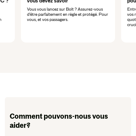
TC ?
vous devez savoir
pou
Vous vous lancez sur Bolt ? Assurez-vous
Entre
d'être parfaitement en règle et protégé. Pour
vos r
n
vous, et vos passagers.
quot
cruci
Comment pouvons-nous vous
aider?