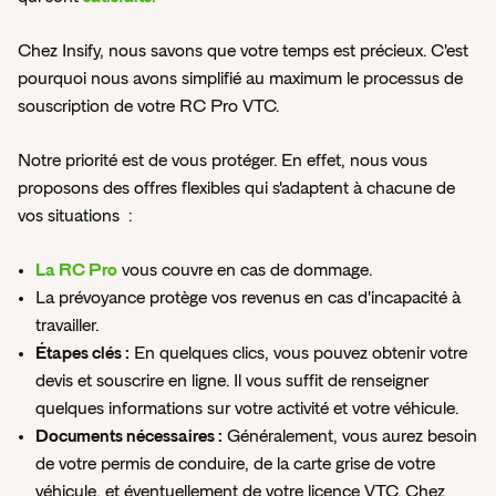
par ce type de contrat.
votre entreprise.
En d'autres termes, la RC professionnelle assure la
Afin de déterminer quel contrat est vraiment adapté à vos
Chez Insify, nous savons que votre temps est précieux. C'est
protection de l'entreprise contre tout dommage encouru
besoins, servez-vous d'un comparateur d'assurances qui
pourquoi nous avons simplifié au maximum le processus de
au cours de l'exercice de ses fonctions.
vous fera économiser un temps précieux en vous faisant
souscription de votre RC Pro VTC.
Ainsi, si une société commet, par l'intermédiaire de ses
parvenir des offres adaptées à votre situation et des
salariés, ou celui du dirigeant lui-même, des erreurs ou
formules à différents devis.
Notre priorité est de vous protéger. En effet, nous vous
des fautes et qu'elle cause des dommages à un tiers, la
Pour faire un choix judicieux parmi les différentes
proposons des offres flexibles qui s'adaptent à chacune de
responsabilité civile professionnelle se chargera de
formules d'assurance proposées par le comparateur, il
vos situations :
l'indemnisation de ce dernier.
convient de prendre en compte, lors du devis, deux
L’assurance responsabilité civile du dirigeant
éléments essentiels :
La RC Pro
vous couvre en cas de dommage.
La responsabilité du dirigeant peut être personnellement
Les plafonds de garantie et les exclusions, dans le but
La prévoyance protège vos revenus en cas d'incapacité à
engagée en cas d'inobservation de quelques
de ne laisser planer aucune incertitude sur les
travailler.
prescriptions légales ou réglementaires, d'une clause
sinistres non couverts ;
Étapes clés :
En quelques clics, vous pouvez obtenir votre
statutaire ou de faute grave de gestion.
Les sommes maximales prises en charge, en vue
devis et souscrire en ligne. Il vous suffit de renseigner
L’assurance cyber
d'identifier les plus avantageuses.
quelques informations sur votre activité et votre véhicule.
Bien que vous ayez déjà souscrit une assurance
Documents nécessaires :
Généralement, vous aurez besoin
responsabilité professionnelle, une assurance multirisque
de votre permis de conduire, de la carte grise de votre
ou encore une couverture "Fraude", vous ne serez pas
véhicule, et éventuellement de votre licence VTC. Chez