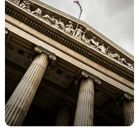
L’assurance sans engagement indispensable pour
votre entreprise. Soyez protégé en cas de coup
dur !
Obtenir
mon
devis
Obtenir
mon
devis
Dès 9,31€ par mois