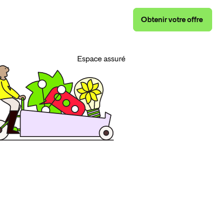
Obtenir
votre
offre
Obtenir
votre
offre
Espace assuré