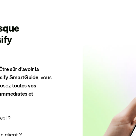
isque
sify
Être sûr d’avoir la
nsify SmartGuide
, vous
 posez
toutes vos
, immédiates et
vol ?
n client ?