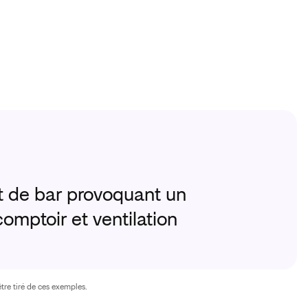
Environ 8 
t de bar provoquant un
Client gl
mptoir et ventilation
fracture 
tre tiré de ces exemples.