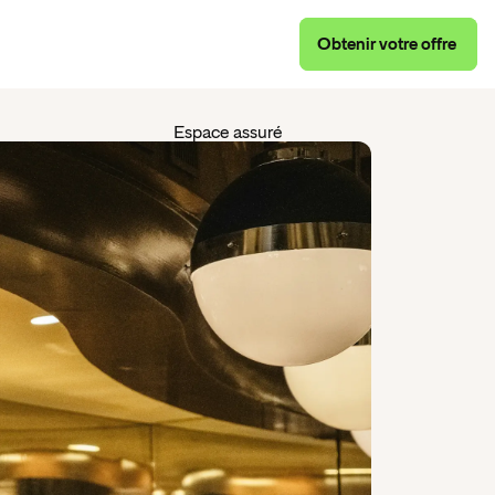
Obtenir
votre
offre
Obtenir
votre
offre
Espace assuré