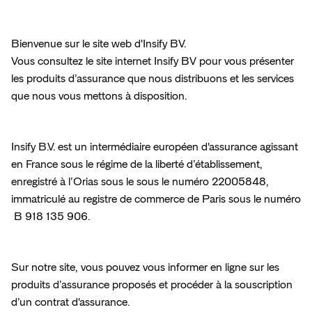
Services de proximité
Tech et Digital
Bienvenue sur le site web d'Insify BV.

Vous consultez le site internet Insify BV pour vous présenter 
Transport et Logistique
les produits d’assurance que nous distribuons et les services 
que nous vous mettons à disposition.
Toutes les activités couvertes
Vous ne trouvez pas votre activité ?
Insify B.V. est un intermédiaire européen d'assurance agissant 
en France sous le régime de la liberté d’établissement, 
Comparatif RC Pro 2026 : Quel assureur
enregistré à l’Orias sous le sous le numéro 22005848, 
choisir pour votre entreprise ?
immatriculé au registre de commerce de Paris sous le numéro 
Insify x Pennylane - découvrez notre offre
 B 918 135 906.
Comparatif
RC
Pro
Un bon partenaire financier est essentiel à votre
activité.
Comparatif
RC
Pro
Sur notre site, vous pouvez vous informer en ligne sur les 
En
savoir
plus
produits d’assurance proposés et procéder à la souscription 
d’un contrat d'assurance.