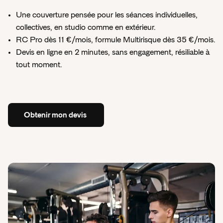
Services de proximité
Une couverture pensée pour les séances individuelles,
collectives, en studio comme en extérieur.
Tech et Digital
RC Pro dès 11 €/mois, formule Multirisque dès 35 €/mois.
Transport et Logistique
Devis en ligne en 2 minutes, sans engagement, résiliable à
tout moment.
Toutes les activités couvertes
Vous ne trouvez pas votre activité ?
Obtenir
mon
devis
Comparatif RC Pro 2026 : Quel assureur
choisir pour votre entreprise ?
Obtenir
mon
devis
Insify x Pennylane - découvrez notre offre
Comparatif
RC
Pro
Un bon partenaire financier est essentiel à votre
activité.
Comparatif
RC
Pro
En
savoir
plus