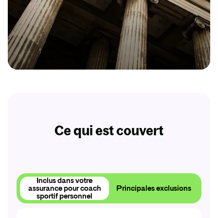
Dès 9,31€ par mois
Protection Juridique Pro
Un juriste dédié pour les litiges pro que votre RC
ne couvre pas !
Ce qui est couvert
Obtenir
mon
devis
Inclus dans votre
Obtenir
mon
devis
assurance pour coach
Principales exclusions
sportif personnel