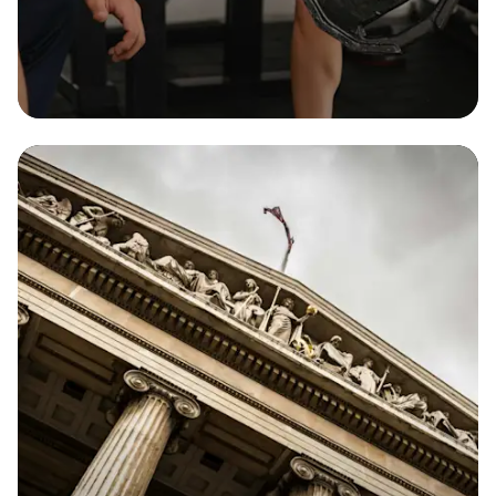
Dès 11€ par mois
RC Pro
L’assurance sans engagement indispensable pour
votre entreprise. Soyez protégé en cas de coup
dur !
Obtenir
mon
devis
Obtenir
mon
devis