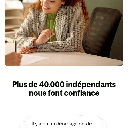
Plus de 40.000 indépendants
nous font confiance
Il y a eu un dérapage dès le
Je tiens à remercier François
d'Insify d’avoir défendu une
de mes demandes de prise
en charge les plus
compliquées et les plus
délicates. Grâce à lui,
l’assureur a fini par accepter