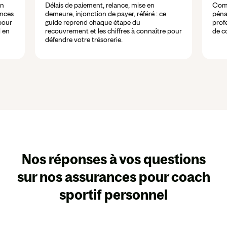
en
Délais de paiement, relance, mise en
Comp
ances
demeure, injonction de payer, référé : ce
péna
pour
guide reprend chaque étape du
profe
l en
recouvrement et les chiffres à connaître pour
de c
défendre votre trésorerie.
Nos réponses à vos questions
sur nos assurances pour coach
sportif personnel