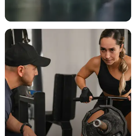
Dès 35€ par mois
Multirisque
La solution d'assurance tout-en-un pour votre
entreprise !
Obtenir
mon
devis
Obtenir
mon
devis