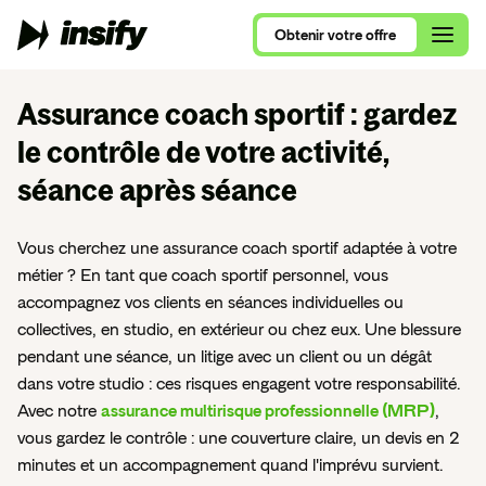
Obtenir
votre
offre
Obtenir
votre
offre
Assurance coach sportif
: gardez
le contrôle de votre activité,
Qui sommes-nous ?
séance après séance
Alimentation et Restauration
Assurance Multirisque Professionnelle
Nous rejoindre
Se lancer en 2026
Ameublement et Maison
Vous cherchez une assurance coach sportif adaptée à votre
RC Pro et Exploitation
Contactez nos équipes
métier ? En tant que coach sportif personnel, vous
Comparatif RC Pro 2026
Art, Culture et Évènements
Protection Juridique Professionnelle
accompagnez vos clients en séances individuelles ou
RC Pro ou Multirisque Professionnelle ?
Beauté, Bien-Être et Sport
collectives, en studio, en extérieur ou chez eux. Une blessure
Nos assurances pour auto-entrepreneur
pendant une séance, un litige avec un client ou un dégât
Consultants, ce que vous devez savoir
Commerces de détail
dans votre studio : ces risques engagent votre responsabilité.
Nos assurances pour consultants
Avec notre
assurance multirisque professionnelle (MRP)
,
VTC, le guide complet
Conseil et Services
Nos assurances pour nouvel entrepreneur
vous gardez le contrôle : une couverture claire, un devis en 2
Tous nos articles de blog
Santé et Parapharmacie
minutes et un accompagnement quand l'imprévu survient.