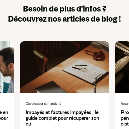
Besoin de plus d'infos ?
Découvrez nos articles de blog !
Développer son activité
Assur
e en
Impayés et factures impayées : le
Pro
pour
guide complet pour récupérer son
péna
dû
dis