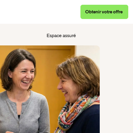
Obtenir
votre
offre
Obtenir
votre
offre
Espace assuré