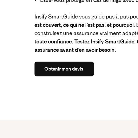
Êtes-vous protégé en cas de litige avec u
Insify SmartGuide vous guide pas à pas po
est couvert, ce qui ne l’est pas, et pourquoi
.
construisez une assurance vraiment adaptée
toute confiance
.
Testez Insify SmartGuide.
assurance avant d’en avoir besoin.
Obtenir
mon
devis
Obtenir
mon
devis