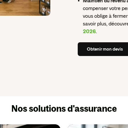
Maintien du revenu ap
compenser votre pe
vous oblige à ferm
savoir plus, découv
2026
.
Obtenir
mon
devis
Obtenir
mon
devis
Nos solutions d'assurance