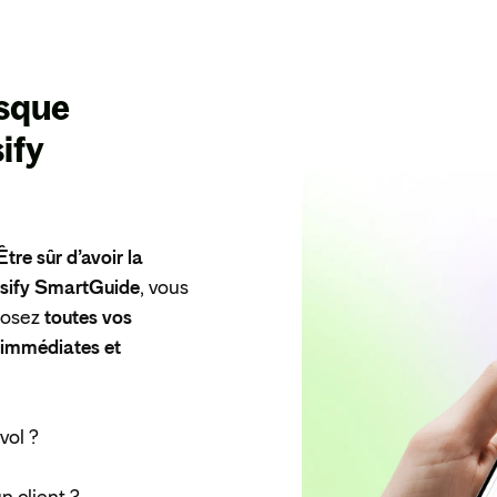
isque
sify
Être sûr d’avoir la
nsify SmartGuide
, vous
 posez
toutes vos
, immédiates et
vol ?