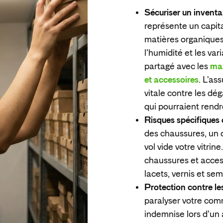
Sécuriser un inventai
représente un capit
matières organiques
l'humidité et les va
partagé avec les
mar
et accessoires
. L'as
vitale contre les dé
qui pourraient rendr
Risques spécifiques 
des chaussures, un 
vol vide votre vitrin
chaussures et access
lacets, vernis et sem
Protection contre les
paralyser votre comm
indemnise lors d'un 