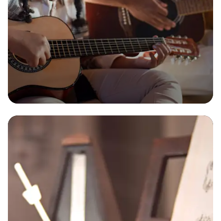
Dès 30€ par mois
Multirisque
La solution d'assurance tout-en-un pour votre
entreprise !
Obtenir
mon
devis
Obtenir
mon
devis