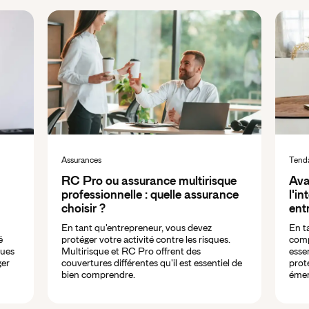
Assurances
Tend
RC Pro ou assurance multirisque
Ava
professionnelle : quelle assurance
l'in
choisir ?
ent
En tant qu'entrepreneur, vous devez
En t
é
protéger votre activité contre les risques.
comp
ques
Multirisque et RC Pro offrent des
esse
ger
couvertures différentes qu'il est essentiel de
prot
bien comprendre.
émer