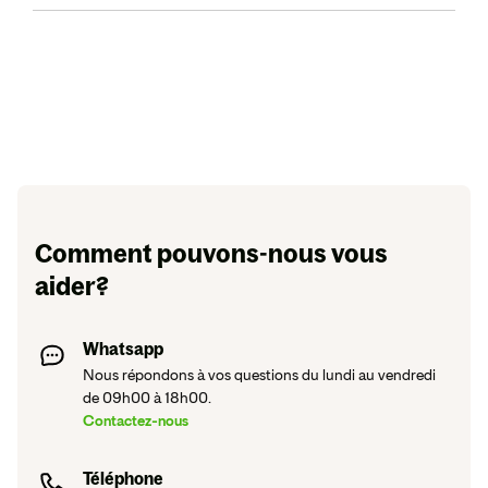
dommages causés aux locaux loués.
Cela dépend de votre contrat. Les événements ponctuels
liés à votre enseignement sont généralement couverts,
mais vérifiez les conditions pour les spectacles publics
importants.
Comment pouvons-nous vous
aider?
Whatsapp
Nous répondons à vos questions du lundi au vendredi
de 09h00 à 18h00.
Contactez-nous
Téléphone