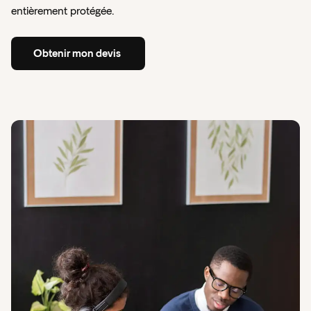
Services de proximité
entièrement protégée.
Tech et Digital
Obtenir
mon
devis
Transport et Logistique
Obtenir
mon
devis
Toutes les activités couvertes
Vous ne trouvez pas votre activité ?
Comparatif RC Pro 2026 : Quel assureur
choisir pour votre entreprise ?
Insify x Pennylane - découvrez notre offre
Comparatif
RC
Pro
Un bon partenaire financier est essentiel à votre
activité.
Comparatif
RC
Pro
En
savoir
plus