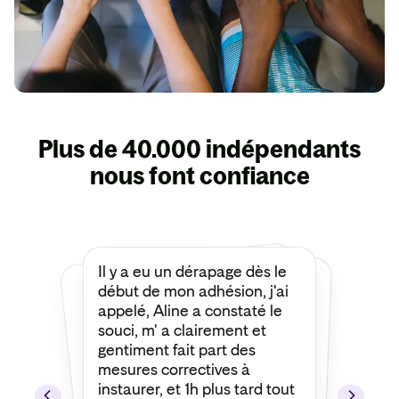
Plus de 40.000 indépendants
nous font confiance
Il y a eu un dérapage dès le
Je tiens à remercier François
d'Insify d’avoir défendu une
de mes demandes de prise
en charge les plus
compliquées et les plus
délicates. Grâce à lui,
l’assureur a fini par accepter
début de mon adhésion, j'ai
appelé, Aline a constaté le
souci, m' a clairement et
gentiment fait part des
mesures correctives à
instaurer, et 1h plus tard tout