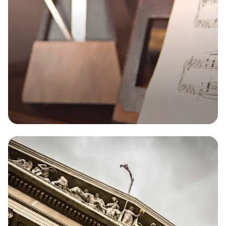
Dès 11€ par mois
RC Pro
L’assurance sans engagement indispensable pour
votre entreprise. Soyez protégé en cas de coup
dur !
Obtenir
mon
devis