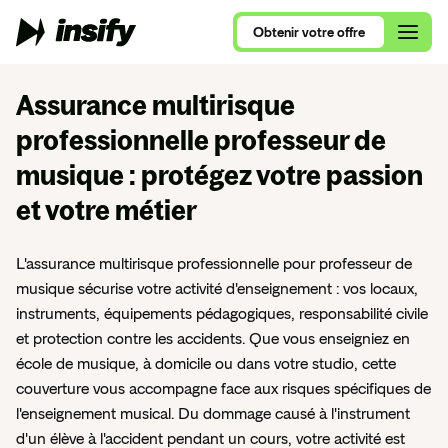
Obtenir
votre
offre
Obtenir
votre
offre
Assurance multirisque
professionnelle professeur de
Qui sommes-nous ?
musique
: protégez votre passion
Alimentation et Restauration
Assurance Multirisque Professionnelle
Nous rejoindre
et votre métier
Se lancer en 2026
Ameublement et Maison
RC Pro et Exploitation
Contactez nos équipes
Comparatif RC Pro 2026
Art, Culture et Évènements
L'assurance multirisque professionnelle pour professeur de
Protection Juridique Professionnelle
musique sécurise votre activité d'enseignement : vos locaux,
RC Pro ou Multirisque Professionnelle ?
Beauté, Bien-Être et Sport
instruments, équipements pédagogiques, responsabilité civile
Nos assurances pour auto-entrepreneur
et protection contre les accidents. Que vous enseigniez en
Consultants, ce que vous devez savoir
Commerces de détail
Nos assurances pour consultants
école de musique, à domicile ou dans votre studio, cette
VTC, le guide complet
Conseil et Services
couverture vous accompagne face aux risques spécifiques de
Nos assurances pour nouvel entrepreneur
l'enseignement musical. Du dommage causé à l'instrument
Tous nos articles de blog
Santé et Parapharmacie
d'un élève à l'accident pendant un cours, votre activité est