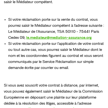
saisir le Médiateur compétent. 
Services de proximité
Tech et Digital
Si votre réclamation porte sur la vente du contrat, vous 
Transport et Logistique
pourrez saisir Ie Médiateur compétent à l'adresse suivante : 
Le Médiateur de l’Assurance, TSA 50110 - 75441 Paris 
Toutes les activités couvertes
Cedex 09, 
le.mediateur@mediation-assurance.org
Si votre réclamation porte sur l’application de votre contrat 
Vous ne trouvez pas votre activité ?
ou tout autre cas, vous pourrez saisir le Médiateur dont le 
nom et les coordonnées figurent au contrat et vous seront 
Comparatif RC Pro 2026 : Quel assureur
communiqués par le Service Réclamation sur simple 
choisir pour votre entreprise ?
demande écrite par courrier ou email. 
Insify x Pennylane - découvrez notre offre
Comparatif
RC
Pro
Un bon partenaire financier est essentiel à votre
activité.
Si vous avez souscrit votre contrat à distance, par internet, 
vous pouvez également saisir le Médiateur de la Commission 
Comparatif
RC
Pro
En
savoir
plus
Européenne en déposant une plainte sur leur plateforme 
dédiée à la résolution des litiges, accessible à l’adresse 