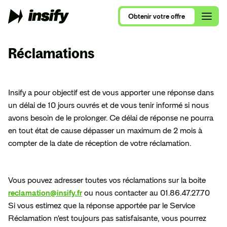
Obtenir
votre
offre
Obtenir
votre
offre
Réclamations
Qui sommes-nous ?
Alimentation et Restauration
Insify a pour objectif est de vous apporter une réponse dans 
Assurance Multirisque Professionnelle
Nous rejoindre
un délai de 10 jours ouvrés et de vous tenir informé si nous 
Se lancer en 2026
Ameublement et Maison
avons besoin de le prolonger. Ce délai de réponse ne pourra 
RC Pro et Exploitation
Contactez nos équipes
Comparatif RC Pro 2026
en tout état de cause dépasser un maximum de 2 mois à 
Art, Culture et Évènements
Protection Juridique Professionnelle
compter de la date de réception de votre réclamation. 
RC Pro ou Multirisque Professionnelle ?
Beauté, Bien-Être et Sport
Nos assurances pour auto-entrepreneur
Consultants, ce que vous devez savoir
Commerces de détail
Vous pouvez adresser toutes vos réclamations sur la boite 
Nos assurances pour consultants
VTC, le guide complet
reclamation@insify.fr
Conseil et Services
 ou nous contacter au 01.86.47.27.70

Nos assurances pour nouvel entrepreneur
Si vous estimez que la réponse apportée par le Service 
Tous nos articles de blog
Santé et Parapharmacie
Réclamation n'est toujours pas satisfaisante, vous pourrez 