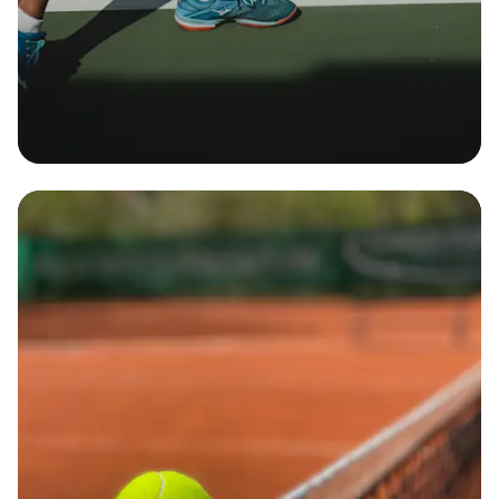
Dès 35€ par mois
Multirisque
La solution d'assurance tout-en-un pour votre
entreprise !
Obtenir
mon
devis
Obtenir
mon
devis