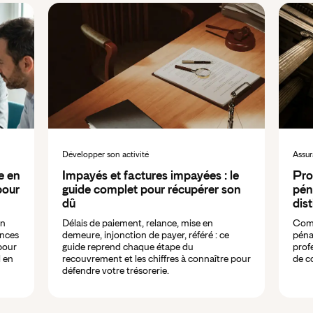
Développer son activité
Assur
e en
Impayés et factures impayées : le
Pro
pour
guide complet pour récupérer son
péna
dû
dis
en
Délais de paiement, relance, mise en
Comp
ances
demeure, injonction de payer, référé : ce
péna
pour
guide reprend chaque étape du
profe
l en
recouvrement et les chiffres à connaître pour
de c
défendre votre trésorerie.