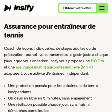
Obtenir
votre
offre
Obtenir
votre
offre
Assurance pour entraîneur de
tennis
Qui sommes-nous ?
Alimentation et Restauration
Coach de leçons individuelles, de stages adultes ou de
Assurance Multirisque Professionnelle
Nous rejoindre
Se lancer en 2026
Ameublement et Maison
préparation tournoi : vous transmettez le geste juste à chaque
RC Pro et Exploitation
Contactez nos équipes
joueur que vous encadrez. Insify vous propose une
RC Pro
Comparatif RC Pro 2026
Art, Culture et Évènements
et une
assurance multirisque professionnelle (MRP)
Protection Juridique Professionnelle
adaptées à votre activité d'entraîneur indépendant.
RC Pro ou Multirisque Professionnelle ?
Beauté, Bien-Être et Sport
Nos assurances pour auto-entrepreneur
Consultants, ce que vous devez savoir
Commerces de détail
Une protection pensée pour les entraîneurs de tennis
Nos assurances pour consultants
indépendants
VTC, le guide complet
Conseil et Services
Un devis en ligne en 5 minutes, sans engagement
Nos assurances pour nouvel entrepreneur
Une résiliation possible chaque jour, sans frais ni
Tous nos articles de blog
Santé et Parapharmacie
démarches compliquées