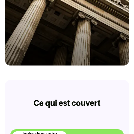
Dès 9,31€ par mois
Protection Juridique Pro
Un juriste dédié pour les litiges pro que votre RC
ne couvre pas !
Ce qui est couvert
Obtenir
mon
devis
Inclus dans votre