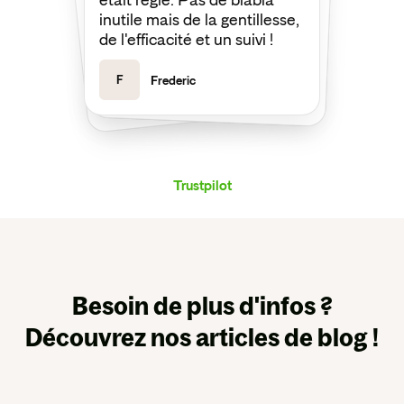
était réglé. Pas de blabla
ma demande. Merci encore !
inutile mais de la gentillesse,
de l'efficacité et un suivi !
F
Frederic
J
Joseph
Trustpilot
Besoin de plus d'infos ?
Découvrez nos articles de blog !