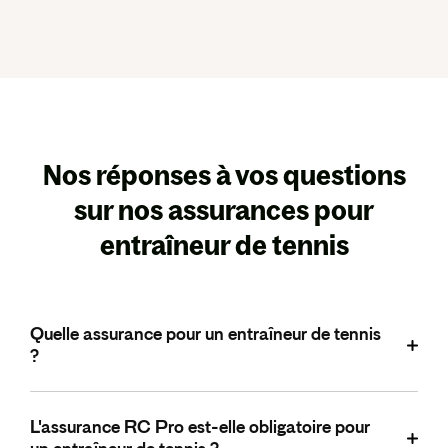
Nos réponses à vos questions
sur nos assurances pour
entraîneur de tennis
Quelle assurance pour un entraîneur de tennis
?
Un entraîneur de tennis indépendant souscrit en général
L'assurance RC Pro est-elle obligatoire pour
une Responsabilité Civile Professionnelle (RC Pro) pour