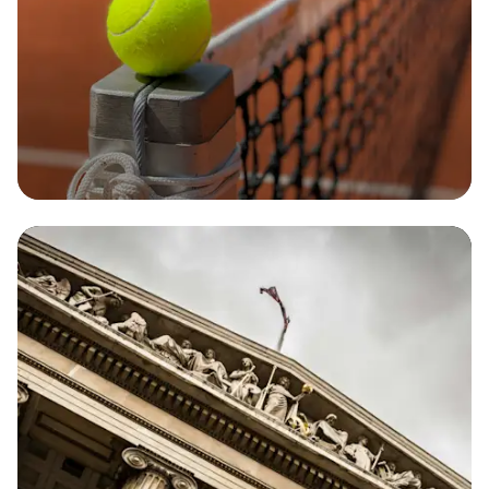
Dès 11€ par mois
RC Pro
L’assurance sans engagement indispensable pour
votre entreprise. Soyez protégé en cas de coup
dur !
Obtenir
mon
devis
Obtenir
mon
devis