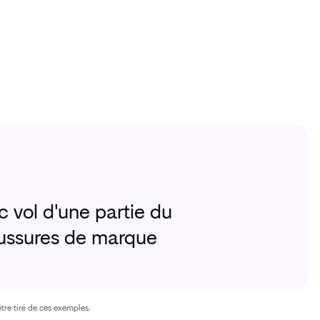
Environ 3 
 vol d'une partie du
Fuite d'
aussures de marque
endommag
tre tiré de ces exemples.