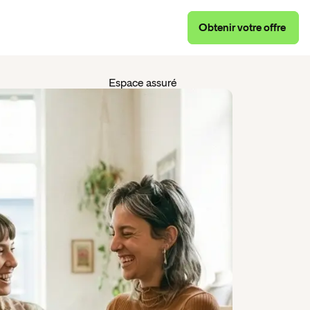
Obtenir
votre
offre
Obtenir
votre
offre
Espace assuré