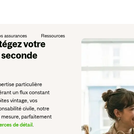
s assurances
Ressources
tégez votre
e seconde
tise particulière
érant un flux constant
ites vintage, vos
sabilité civile, notre
r mesure, parfaitement
ces de détail
.