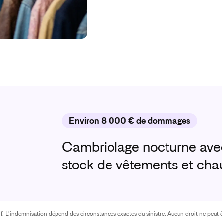
Environ 8 000 € de dommages
Cambriolage nocturne avec
stock de vêtements et ch
atif. L’indemnisation dépend des circonstances exactes du sinistre. Aucun droit ne peut ê