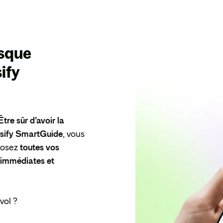
isque
sify
Être sûr d’avoir la
nsify SmartGuide
, vous
 posez
toutes vos
, immédiates et
vol ?