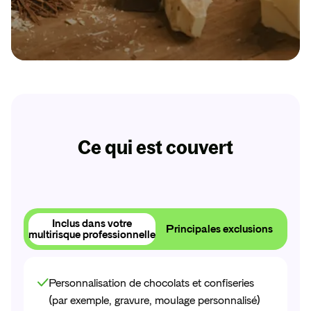
Dès 11€ par mois
RC Pro
L’assurance sans engagement indispensable pour
votre entreprise. Soyez protégé en cas de coup
Ce qui est couvert
dur !
Obtenir
mon
devis
Inclus dans votre
Principales exclusions
multirisque professionnelle
Obtenir
mon
devis
Personnalisation de chocolats et confiseries
(par exemple, gravure, moulage personnalisé)