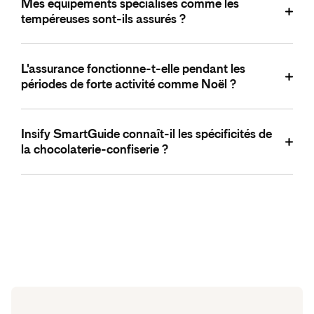
Mes équipements spécialisés comme les
réactions allergiques de vos clients liées à vos produits
tempéreuses sont-ils assurés ?
chocolatés et confiseries.
Parfaitement ! La garantie bris de matériel couvre vos
L'assurance fonctionne-t-elle pendant les
équipements de chocolaterie contre les pannes et
périodes de forte activité comme Noël ?
dysfonctionnements.
Bien sûr ! L'option perte d'exploitation tient même
Insify SmartGuide connaît-il les spécificités de
compte de la saisonnalité de votre activité pour calculer
la chocolaterie-confiserie ?
l'indemnisation.
Absolument ! Notre assistant est formé sur les
particularités de votre métier : équipements, allergènes,
conservation, réglementations alimentaires.