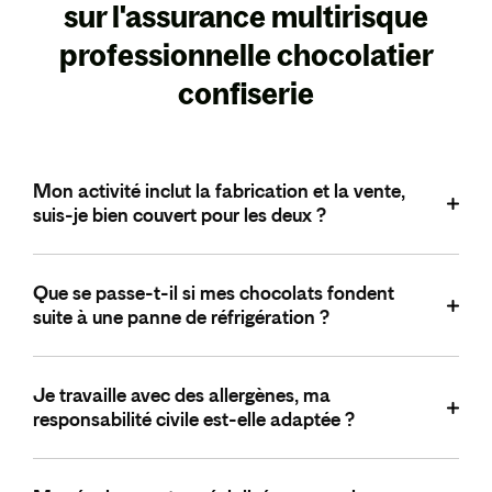
sur l'assurance multirisque
professionnelle chocolatier
confiserie
Mon activité inclut la fabrication et la vente,
suis-je bien couvert pour les deux ?
Absolument ! Notre multirisque couvre à la fois votre
Que se passe-t-il si mes chocolats fondent
atelier de fabrication et votre espace de vente, incluant
suite à une panne de réfrigération ?
les risques spécifiques à chaque activité.
L'option "Perte de produits périssables" vous indemnise
Je travaille avec des allergènes, ma
vos créations détériorées suite à une rupture de la chaîne
responsabilité civile est-elle adaptée ?
du froid ou une coupure électrique.
Oui, votre RC professionnelle couvre spécifiquement les