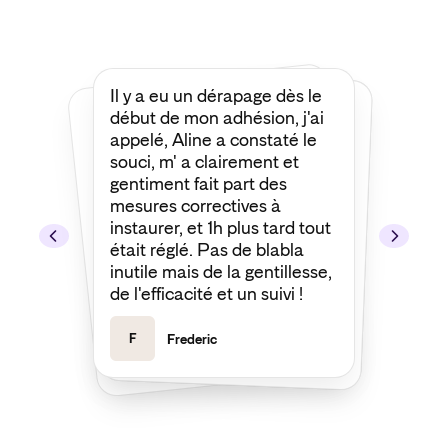
Il y a eu un dérapage dès le
Je tiens à remercier François
d'Insify d’avoir défendu une
de mes demandes de prise
en charge les plus
compliquées et les plus
délicates. Grâce à lui,
l’assureur a fini par accepter
début de mon adhésion, j'ai
appelé, Aline a constaté le
souci, m' a clairement et
gentiment fait part des
mesures correctives à
instaurer, et 1h plus tard tout
était réglé. Pas de blabla
ma demande. Merci encore !
inutile mais de la gentillesse,
de l'efficacité et un suivi !
F
Frederic
J
Joseph