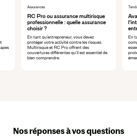
Assurances
Tend
RC Pro ou assurance multirisque
Ava
professionnelle : quelle assurance
l'in
choisir ?
ent
En tant qu'entrepreneur, vous devez
En t
et
protéger votre activité contre les risques.
comp
tapes
Multirisque et RC Pro offrent des
esse
couvertures différentes qu'il est essentiel de
prot
bien comprendre.
émer
Nos réponses à vos questions