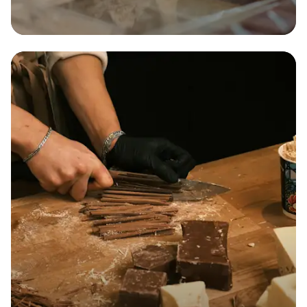
Dès 30€ par mois
Multirisque
La solution d'assurance tout-en-un pour votre
entreprise !
Obtenir
mon
devis
Obtenir
mon
devis