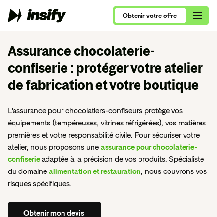
Obtenir
votre
offre
Obtenir
votre
offre
Assurance chocolaterie-
confiserie
: protéger votre atelier
Qui sommes-nous ?
de fabrication et votre boutique
Alimentation et Restauration
Assurance Multirisque Professionnelle
Nous rejoindre
Se lancer en 2026
Ameublement et Maison
L'assurance pour chocolatiers-confiseurs protège vos
RC Pro et Exploitation
Contactez nos équipes
équipements (tempéreuses, vitrines réfrigérées), vos matières
Comparatif RC Pro 2026
Art, Culture et Évènements
Protection Juridique Professionnelle
premières et votre responsabilité civile. Pour sécuriser votre
RC Pro ou Multirisque Professionnelle ?
Beauté, Bien-Être et Sport
atelier, nous proposons une
assurance pour chocolaterie-
Nos assurances pour auto-entrepreneur
confiserie
adaptée à la précision de vos produits. Spécialiste
Consultants, ce que vous devez savoir
Commerces de détail
du domaine
alimentation et restauration
, nous couvrons vos
Nos assurances pour consultants
risques spécifiques.
VTC, le guide complet
Conseil et Services
Nos assurances pour nouvel entrepreneur
Tous nos articles de blog
Santé et Parapharmacie
Obtenir
mon
devis