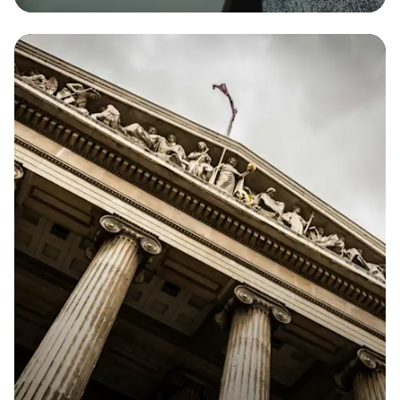
Dès 11 € par mois
RC Pro
L'assurance sans engagement qui vous protège en
cas de dommages causés aux tiers dans le cadre
de votre activité pro.
Obtenir
mon
devis
Obtenir
mon
devis