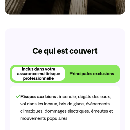
Dès 9,31€ par mois
Protection Juridique Pro
Un juriste dédié pour les litiges pro que votre RC
ne couvre pas !
Ce qui est couvert
Obtenir
mon
devis
Inclus dans votre
assurance multirisque
Principales exclusions
professionnelle
Obtenir
mon
devis
Risques aux biens :
incendie, dégâts des eaux,
vol dans les locaux, bris de glace, évènements
climatiques, dommages électriques, émeutes et
mouvements populaires