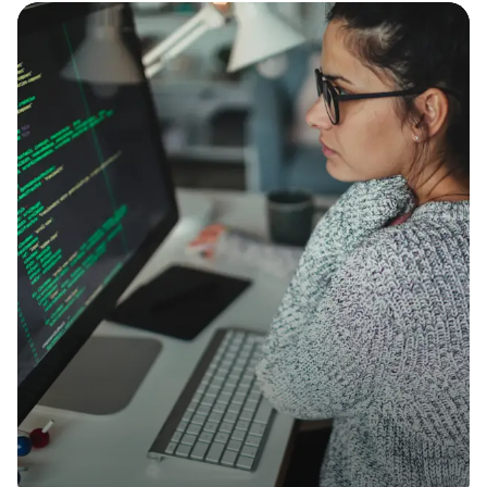
Dès 35€ par mois
Multirisque
La solution d'assurance tout-en-un pour votre
entreprise !
Obtenir
mon
devis
Obtenir
mon
devis