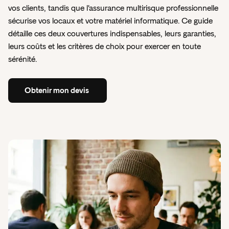
Services de proximité
vos clients, tandis que l'assurance multirisque professionnelle
sécurise vos locaux et votre matériel informatique. Ce guide
Tech et Digital
détaille ces deux couvertures indispensables, leurs garanties,
leurs coûts et les critères de choix pour exercer en toute
Transport et Logistique
sérénité.
Toutes les activités couvertes
Obtenir
mon
devis
Vous ne trouvez pas votre activité ?
Obtenir
mon
devis
Comparatif RC Pro 2026 : Quel assureur
choisir pour votre entreprise ?
Insify x Pennylane - découvrez notre offre
Comparatif
RC
Pro
Un bon partenaire financier est essentiel à votre
activité.
Comparatif
RC
Pro
En
savoir
plus