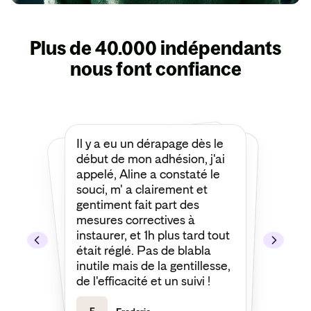
Plus de 40.000 indépendants
nous font confiance
Il y a eu un dérapage dès le
Je tiens à remercier François
d'Insify d’avoir défendu une
de mes demandes de prise
en charge les plus
compliquées et les plus
délicates. Grâce à lui,
l’assureur a fini par accepter
début de mon adhésion, j'ai
appelé, Aline a constaté le
souci, m' a clairement et
gentiment fait part des
mesures correctives à
instaurer, et 1h plus tard tout
était réglé. Pas de blabla
ma demande. Merci encore !
inutile mais de la gentillesse,
de l'efficacité et un suivi !