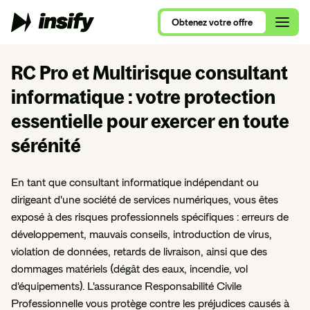
Obtenez
votre
offre
Obtenez
votre
offre
RC Pro et Multirisque consultant
informatique
: votre protection
Qui sommes-nous ?
essentielle pour exercer en toute
Alimentation et Restauration
Assurance Multirisque Professionnelle
Nous rejoindre
sérénité
Se lancer en 2026
Ameublement et Maison
RC Pro et Exploitation
Contactez nos équipes
Comparatif RC Pro 2026
Art, Culture et Évènements
En tant que consultant informatique indépendant ou
Protection Juridique Professionnelle
dirigeant d'une société de services numériques, vous êtes
RC Pro ou Multirisque Professionnelle ?
Beauté, Bien-Être et Sport
exposé à des risques professionnels spécifiques : erreurs de
Nos assurances pour auto-entrepreneur
développement, mauvais conseils, introduction de virus,
Consultants, ce que vous devez savoir
Commerces de détail
Nos assurances pour consultants
violation de données, retards de livraison, ainsi que des
VTC, le guide complet
Conseil et Services
dommages matériels (dégât des eaux, incendie, vol
Nos assurances pour nouvel entrepreneur
d'équipements). L'assurance Responsabilité Civile
Tous nos articles de blog
Santé et Parapharmacie
Professionnelle vous protège contre les préjudices causés à