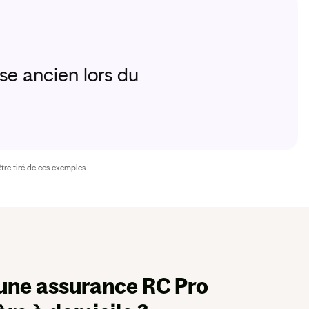
Environ 4 
se ancien lors du
Oubli de
des eaux
tre tiré de ces exemples.
une assurance RC Pro