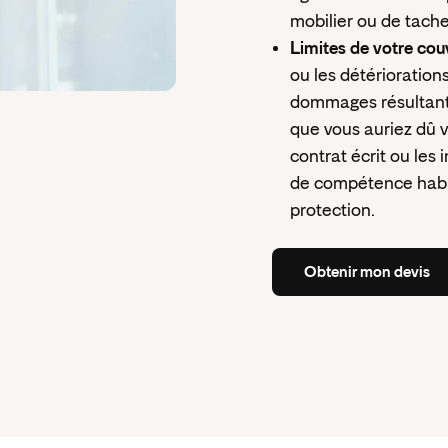
mobilier ou de taches
Limites de votre cou
ou les détériorations
dommages résultant d
que vous auriez dû v
contrat écrit ou les
de compétence habit
protection.
Obtenir
mon
devis
Obtenir
mon
devis