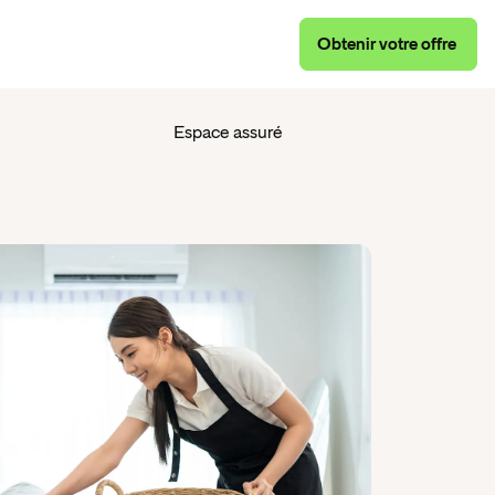
Obtenir
votre
offre
Obtenir
votre
offre
Espace assuré