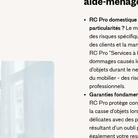
aide-ménagè
RC Pro domestique v
particularités ?
Le m
des risques spécifiqu
des clients et la ma
RC Pro "Services à 
dommages causés lor
d'objets durant le n
du mobilier - des ri
professionnels.
Garanties fondament
RC Pro protège con
la casse d'objets lo
délicates avec des p
résultant d'un oubli
également votre resp