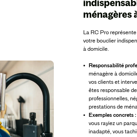
indispensab
ménagères à
La RC Pro représente b
votre bouclier indispen
à domicile.
Responsabilité profe
ménagère à domicile
vos clients et inter
êtes responsable de
professionnelles, n
prestations de ména
Exemples concrets 
vous rayiez un parqu
inadapté, vous tachi