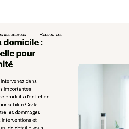
s assurances
Ressources
 domicile
:
elle pour
nité
 intervenez dans
és importantes :
de produits d'entretien,
onsabilité Civile
ntre les dommages
 interventions et
 guide détaillé vous