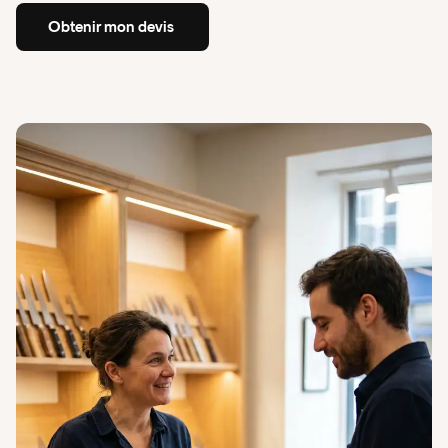
Services de proximité
Obtenir
mon
devis
Tech et Digital
Obtenir
mon
devis
Transport et Logistique
Toutes les activités couvertes
Vous ne trouvez pas votre activité ?
Comparatif RC Pro 2026 : Quel assureur
choisir pour votre entreprise ?
Insify x Pennylane - découvrez notre offre
Comparatif
RC
Pro
Un bon partenaire financier est essentiel à votre
activité.
Comparatif
RC
Pro
En
savoir
plus