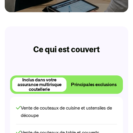
Dès 11€ par mois
RC Pro
L’assurance sans engagement indispensable pour
votre entreprise. Soyez protégé en cas de coup
Ce qui est couvert
dur !
Obtenir
mon
devis
Inclus dans votre
assurance multirisque
Principales exclusions
Obtenir
mon
devis
coutellerie
Vente de couteaux de cuisine et ustensiles de
découpe
Vente de couteaux de table et couverts