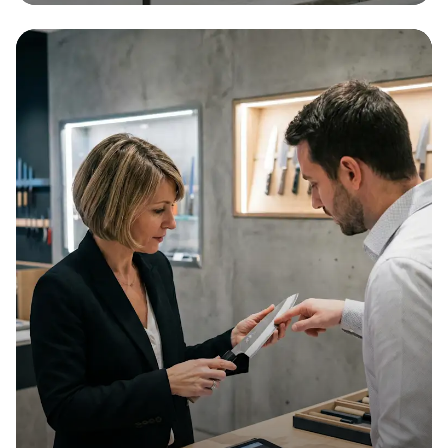
Dès 30€ par mois
Multirisque
La solution d'assurance tout-en-un pour votre
entreprise !
Obtenir
mon
devis
Obtenir
mon
devis