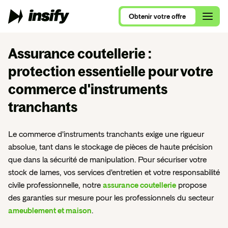
Obtenir
votre
offre
Obtenir
votre
offre
Assurance coutellerie
:
protection essentielle pour votre
Qui sommes-nous ?
commerce d'instruments
Alimentation et Restauration
Assurance Multirisque Professionnelle
Nous rejoindre
tranchants
Se lancer en 2026
Ameublement et Maison
RC Pro et Exploitation
Contactez nos équipes
Comparatif RC Pro 2026
Art, Culture et Évènements
Le commerce d'instruments tranchants exige une rigueur
Protection Juridique Professionnelle
absolue, tant dans le stockage de pièces de haute précision
RC Pro ou Multirisque Professionnelle ?
Beauté, Bien-Être et Sport
que dans la sécurité de manipulation. Pour sécuriser votre
Nos assurances pour auto-entrepreneur
stock de lames, vos services d'entretien et votre responsabilité
Consultants, ce que vous devez savoir
Commerces de détail
Nos assurances pour consultants
civile professionnelle, notre
assurance coutellerie
propose
VTC, le guide complet
Conseil et Services
des garanties sur mesure pour les professionnels du secteur
Nos assurances pour nouvel entrepreneur
ameublement et maison
.
Tous nos articles de blog
Santé et Parapharmacie