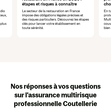
étapes et risques à connaître
choi
udio
Le secteur de la restauration en France
En t
teux,
impose des obligations légales précises et
proté
des risques particuliers. Découvrez les étapes
Mult
 plus
clés pour lancer votre établissement en
couve
toute sérénité.
bien
Nos réponses à vos questions
sur l'assurance multirisque
professionnelle Coutellerie