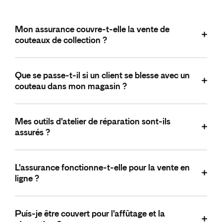
Mon assurance couvre-t-elle la vente de
couteaux de collection ?
Oui, vos instruments de collection sont couverts selon
Que se passe-t-il si un client se blesse avec un
leur valeur déclarée. Nous recommandons une évaluation
couteau dans mon magasin ?
expert pour les pièces de grande valeur.
Votre responsabilité civile d'exploitation couvre les
Mes outils d'atelier de réparation sont-ils
accidents dans vos locaux. La garantie prend en charge
assurés ?
les frais médicaux et indemnisations.
Absolument, vos équipements professionnels sont
L'assurance fonctionne-t-elle pour la vente en
couverts contre les principaux risques : incendie, vol,
ligne ?
dégât des eaux et bris accidentel.
Oui, votre responsabilité civile professionnelle couvre
Puis-je être couvert pour l'affûtage et la
également vos ventes à distance et en ligne selon les