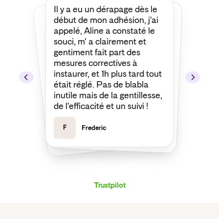
Il y a eu un dérapage dès le
Je tiens à remercier François
d'Insify d’avoir défendu une
de mes demandes de prise
en charge les plus
compliquées et les plus
délicates. Grâce à lui,
l’assureur a fini par accepter
début de mon adhésion, j'ai
appelé, Aline a constaté le
souci, m' a clairement et
gentiment fait part des
mesures correctives à
instaurer, et 1h plus tard tout
était réglé. Pas de blabla
ma demande. Merci encore !
inutile mais de la gentillesse,
de l'efficacité et un suivi !
F
Frederic
J
Joseph
Trustpilot