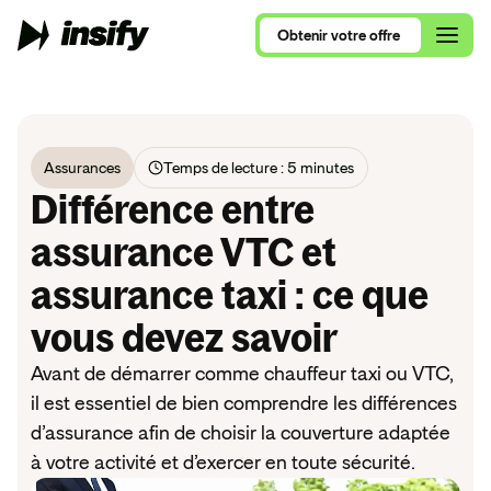
Obtenir
votre
offre
Obtenir
votre
offre
Assurances
Temps de lecture : 5 minutes
Qui sommes-nous ?
Alimentation et Restauration
Différence entre
Assurance Multirisque Professionnelle
Nous rejoindre
Se lancer en 2026
Ameublement et Maison
assurance VTC et
RC Pro et Exploitation
Contactez nos équipes
assurance taxi : ce que
Comparatif RC Pro 2026
Art, Culture et Évènements
Protection Juridique Professionnelle
vous devez savoir
RC Pro ou Multirisque Professionnelle ?
Beauté, Bien-Être et Sport
Nos assurances pour auto-entrepreneur
Consultants, ce que vous devez savoir
Avant de démarrer comme chauffeur taxi ou VTC,
Commerces de détail
Nos assurances pour consultants
il est essentiel de bien comprendre les différences
VTC, le guide complet
Conseil et Services
d’assurance afin de choisir la couverture adaptée
Nos assurances pour nouvel entrepreneur
à votre activité et d’exercer en toute sécurité.
Tous nos articles de blog
Santé et Parapharmacie