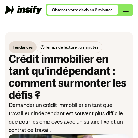
Obtenez
votre
devis
en
2
minutes
Obtenez
votre
devis
en
2
minutes
Tendances
Temps de lecture : 5 minutes
Qui sommes-nous ?
Alimentation et Restauration
Crédit immobilier en
Assurance Multirisque Professionnelle
Nous rejoindre
Se lancer en 2026
Ameublement et Maison
tant qu'indépendant :
RC Pro et Exploitation
Contactez nos équipes
comment surmonter les
Comparatif RC Pro 2026
Art, Culture et Évènements
Protection Juridique Professionnelle
défis ?
RC Pro ou Multirisque Professionnelle ?
Beauté, Bien-Être et Sport
Nos assurances pour auto-entrepreneur
Consultants, ce que vous devez savoir
Demander un crédit immobilier en tant que
Commerces de détail
Nos assurances pour consultants
travailleur indépendant est souvent plus difficile
VTC, le guide complet
Conseil et Services
que pour les employés avec un salaire fixe et un
Nos assurances pour nouvel entrepreneur
contrat de travail.
Tous nos articles de blog
Santé et Parapharmacie