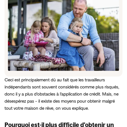
Services de proximité
Tech et Digital
Transport et Logistique
Toutes les activités couvertes
Vous ne trouvez pas votre activité ?
Comparatif RC Pro 2026 : Quel assureur
choisir pour votre entreprise ?
Ceci est principalement dû au fait que les travailleurs 
Insify x Pennylane - découvrez notre offre
indépendants sont souvent considérés comme plus risqués, 
Comparatif
RC
Pro
Un bon partenaire financier est essentiel à votre
donc il y a plus d'obstacles à l'application de crédit. Mais, ne 
activité.
désespérez pas - il existe des moyens pour obtenir malgré 
tout votre maison de rêve, on vous explique.
Comparatif
RC
Pro
En
savoir
plus
Pourquoi est-il plus difficile d'obtenir un