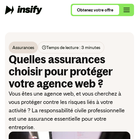
Obtenez
votre
offre
Obtenez
votre
offre
Assurances
Temps de lecture : 3 minutes
Qui sommes-nous ?
Alimentation et Restauration
Quelles assurances
Assurance Multirisque Professionnelle
Nous rejoindre
Se lancer en 2026
Ameublement et Maison
choisir pour protéger
RC Pro et Exploitation
Contactez nos équipes
votre agence web ?
Comparatif RC Pro 2026
Art, Culture et Évènements
Protection Juridique Professionnelle
RC Pro ou Multirisque Professionnelle ?
Beauté, Bien-Être et Sport
Vous êtes une agence web, et vous cherchez à
Nos assurances pour auto-entrepreneur
vous protéger contre les risques liés à votre
Consultants, ce que vous devez savoir
Commerces de détail
activité ? La responsabilité civile professionnelle
Nos assurances pour consultants
VTC, le guide complet
Conseil et Services
est une assurance essentielle pour votre
Nos assurances pour nouvel entrepreneur
entreprise.
Tous nos articles de blog
Santé et Parapharmacie