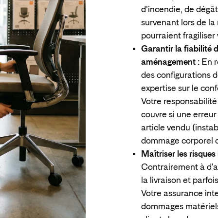
d'incendie, de dégâ
survenant lors de l
pourraient fragiliser 
Garantir la fiabilité
aménagement :
En r
des configurations 
expertise sur le conf
Votre responsabilité
couvre si une erreur
article vendu (instab
dommage corporel ou 
Maîtriser les risques 
Contrairement à d'
la livraison et parfo
Votre assurance int
dommages matériels 