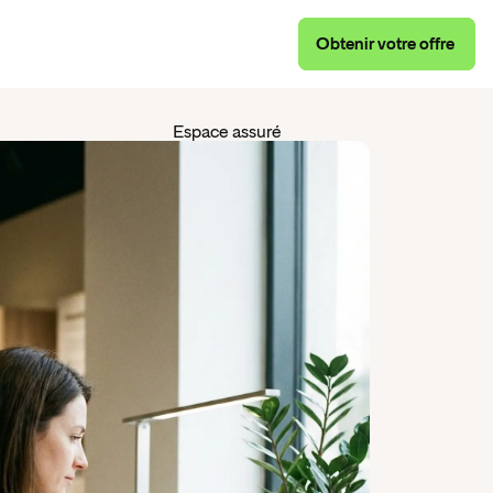
Obtenir
votre
offre
Obtenir
votre
offre
Espace assuré