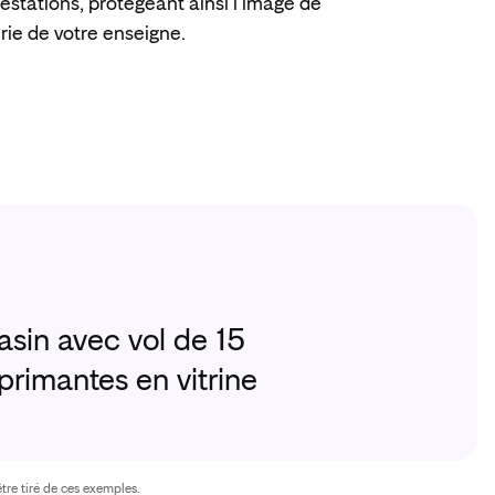
restations, protégeant ainsi l'image de
rie de votre enseigne.
Environ 8 
sin avec vol de 15
Fuite d'
primantes en vitrine
de burea
tre tiré de ces exemples.