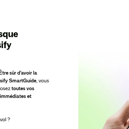
isque
sify
Être sûr d’avoir la
nsify SmartGuide
, vous
 posez
toutes vos
, immédiates et
vol ?