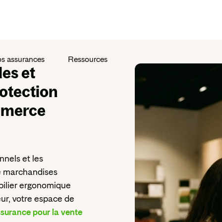
s assurances
Ressources
les et
rotection
ommerce
nels et les
de marchandises
obilier ergonomique
eur, votre espace de
surance pour la vente